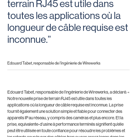
terrain RJ45 est utile dans
toutes les applications où la
longueur de câble requise est
inconnue.”
Edouard Tabet, responsable de l'ingénierie de Wirewerks
Edouard Tabet, responsable de l’ingénierie de Wirewerks, a déclaré: «
Notre nouvelle prise de terrain RJ45 est utile dans toutes les
applications où la longueur de câble requise est inconnue. La prise
fournit également une solution simple et fiable pour connecter des
appareils IP au réseau, y compris des caméras et plus encore.
Et la
prise, equivalente-d’usine à performance terminés
signifient qu’elle
peut être utilisée en toute confiance pour résoudre les problèmes et
les retards causés par des câbles trop ou pas assez longs dans les