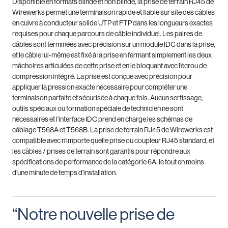
Disponible en formats blindé et non blindé, la prise de terrain RJ45 de
Wirewerks permet une terminaison rapide et fiable sur site des câbles
en cuivre à conducteur solide UTP et FTP dans les longueurs exactes
requises pour chaque parcours de câble individuel. Les paires de
câbles sont terminées avec précision sur un module IDC dans la prise,
et le câble lui-même est fixé à la prise en fermant simplement les deux
mâchoires articulées de cette prise et en le bloquant avec l’écrou de
compression intégré. La prise est conçue avec précision pour
appliquer la pression exacte nécessaire pour compléter une
terminaison parfaite et sécurisée à chaque fois. Aucun sertissage,
outils spéciaux ou formation spéciale de technicien ne sont
nécessaires et l’interface IDC prend en charge les schémas de
câblage T568A et T568B. La prise de terrain RJ45 de Wirewerks est
compatible avec n’importe quelle prise ou coupleur RJ45 standard, et
les câbles / prises de terrain sont garantis pour répondre aux
spécifications de performance de la catégorie 6A, le tout en moins
d’une minute de temps d’installation.
“Notre nouvelle prise de