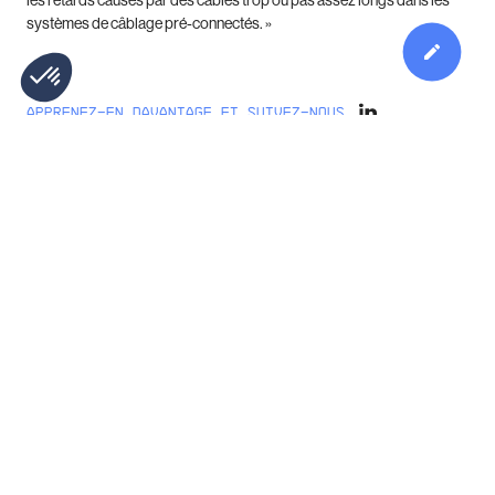
systèmes de câblage pré-connectés. »
APPRENEZ-EN DAVANTAGE ET SUIVEZ-NOUS
ARTICLE SUIVANT
Wirewerks
récompensé
par
le
programme
de
prix