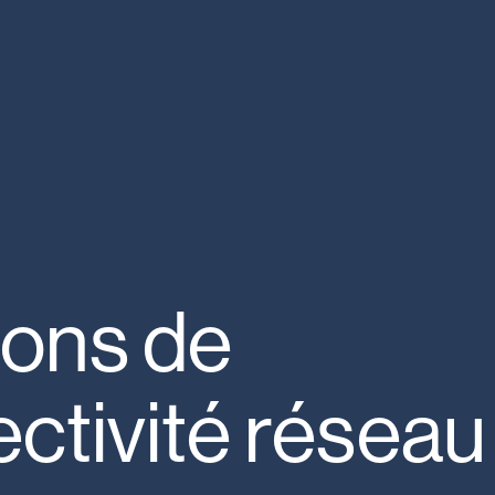
ions
de
ctivité
réseau