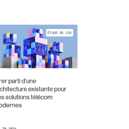
ÉTUDE DE CAS
rer parti d’une
chitecture existante pour
s solutions télécom
odernes
r 28 2026