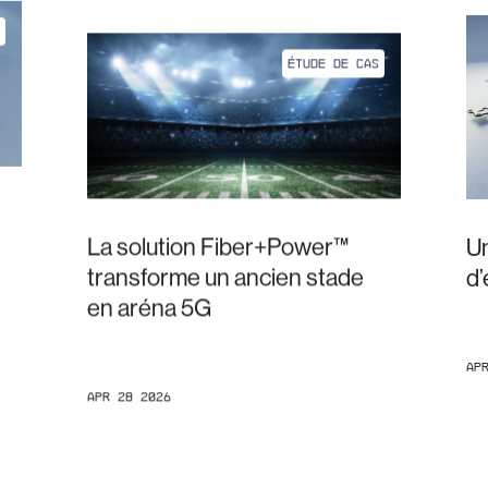
ÉTUDE DE CAS
La solution Fiber+Power™
Un
transforme un ancien stade
d
en aréna 5G
Ap
Apr 28 2026