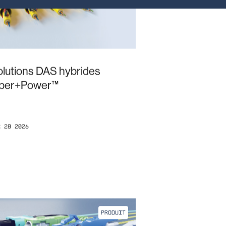
olutions DAS hybrides
iber+Power™
r 28 2026
PRODUIT