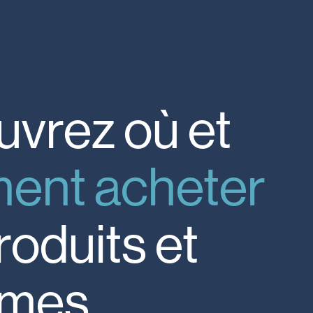
uvrez
où
et
ent
acheter
roduits
et
èmes