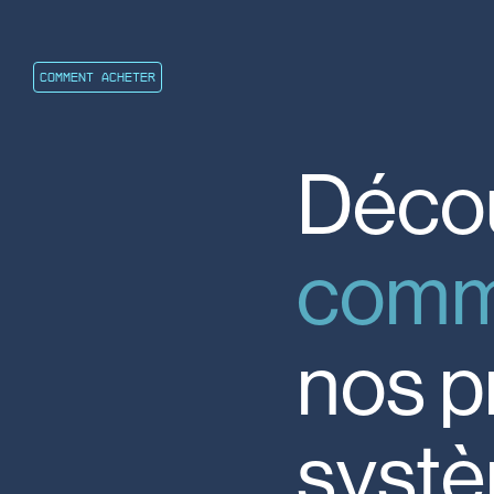
COMMENT ACHETER
Déco
comm
nos
p
syst