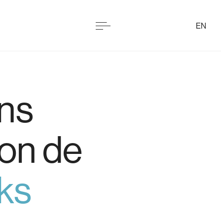
EN
ns
tion de
ks